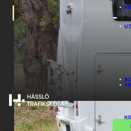
FÖR ATT
K
UT
B
T
K