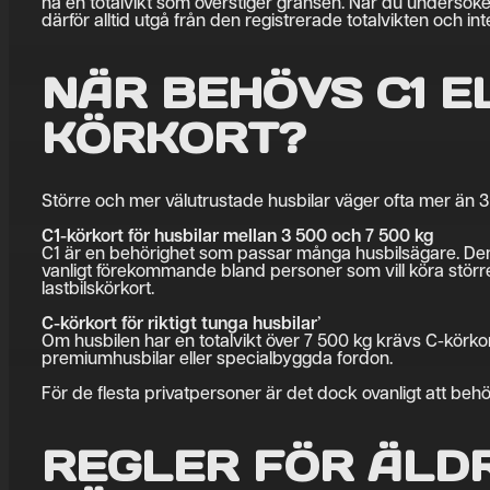
ha en totalvikt som överstiger gränsen. När du undersöker
därför alltid utgå från den registrerade totalvikten och in
NÄR BEHÖVS C1 E
KÖRKORT?
Större och mer välutrustade husbilar väger ofta mer än 
C1-körkort för husbilar mellan 3 500 och 7 500 kg
C1 är en behörighet som passar många husbilsägare. Den
vanligt förekommande bland personer som vill köra större h
lastbilskörkort.
C-körkort för riktigt tunga husbilar
’
Om husbilen har en totalvikt över 7 500 kg krävs C-körkort
premiumhusbilar eller specialbyggda fordon.
För de flesta privatpersoner är det dock ovanligt att be
REGLER FÖR ÄLD