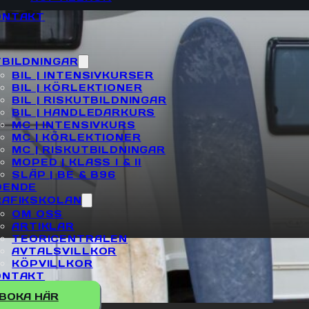
 KÖRA HUS
ONTAKT
BILDNINGAR
BIL | INTENSIVKURSER
BIL | KÖRLEKTIONER
BIL | RISKUTBILDNINGAR
BIL | HANDLEDARKURS
MC | INTENSIVKURS
MC | KÖRLEKTIONER
MC | RISKUTBILDNINGAR
MOPED | KLASS I & II
SLÄP | BE & B96
OENDE
RAFIKSKOLAN
OM OSS
ARTIKLAR
TEORICENTRALEN
AVTALSVILLKOR
KÖPVILLKOR
ONTAKT
BOKA HÄR