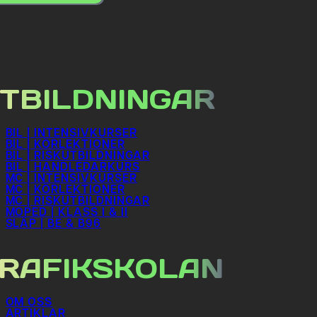
pptäcka Sverige och Europa i egen takt.
ler innan du sätter dig bakom ratten. En vanlig
m ett vanligt B-körkort räcker.
TBILDNINGAR
artikeln går vi igenom reglerna, vilka
ör att köra säkert och lagligt.
BIL | INTENSIVKURSER
BIL | KÖRLEKTIONER
–
BIL | RISKUTBILDNINGAR
BIL | HANDLEDARKURS
MC | INTENSIVKURSER
U BEHÖVER
MC | KÖRLEKTIONER
MC | RISKUTBILDNINGAR
MOPED | KLASS I & II
SLÄP | BE & B96
RAFIKSKOLAN
n avgörande faktorn. Totalvikt innebär fordonets
ng när det är fullt lastat.
OM OSS
ARTIKLAR