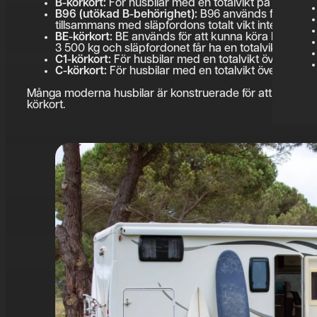
B-körkort:
För husbilar med en totalvikt på högst 3 
B96 (utökad B-behörighet):
B96 används för att ku
tillsammans med släpfordons totalt vikt inte får över
BE-körkort:
BE används för att kunna köra husbil med
3 500 kg och släpfordonet får ha en totalvikt på tota
C1-körkort:
För husbilar med en totalvikt över 3 50
C-körkort:
För husbilar med en totalvikt över 7 500 
Många moderna husbilar är konstruerade för att hålla sig
körkort.