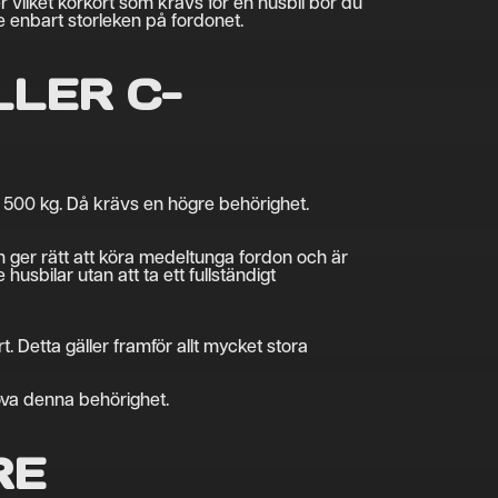
 vilket körkort som krävs för en husbil bör du
te enbart storleken på fordonet.
LLER C-
3 500 kg. Då krävs en högre behörighet.
 ger rätt att köra medeltunga fordon och är
usbilar utan att ta ett fullständigt
. Detta gäller framför allt mycket stora
höva denna behörighet.
RE