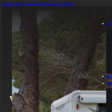
Hoppa till huvudinnehåll
Hoppa till sidfot
UT
B
T
VILKET 