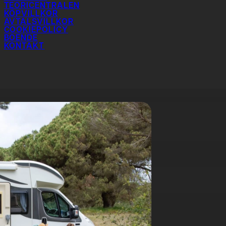
500 kg.
TEORICENTRALEN
nna köra husbil med släp där dragfordon
KÖPVILLKOR
stiga 4 250 kg.
AVTALSVILLKOR
 släp där husbilen får ha en totalvikt på högst
COOKIEPOLICY
lt 3 500 kg.
BOENDE
0 kg men högst 7 500 kg.
KONTAKT
kg.
 under 3 500 kg just för att kunna köras med B-