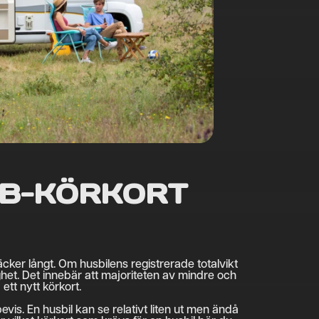
 B-KÖRKORT
räcker långt. Om husbilens registrerade totalvikt
het. Det innebär att majoriteten av mindre och
ett nytt körkort.
bevis. En husbil kan se relativt liten ut men ändå