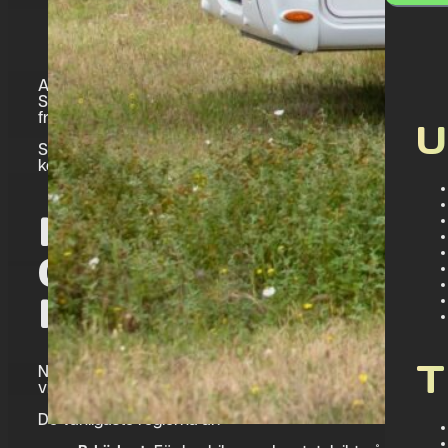
Att resa med husbil ger stor frihet och möjligheten att u
Samtidigt är det viktigt att känna till vilka regler som gäl
fråga är vilket körkort som krävs för att köra husbil och o
U
Svaret beror framför allt på husbilens totalvikt. I den här 
körkortsbehörigheter som gäller och vad du bör tänka på f
KÖRKORT HUSBIL 
GRUNDREGELN D
KÄNNA TILL
T
När det gäller körkort för husbil är husbilens totalvikt de
vikt inklusive passagerare, last, bränsle och annan utrustni
De vanligaste reglerna är: