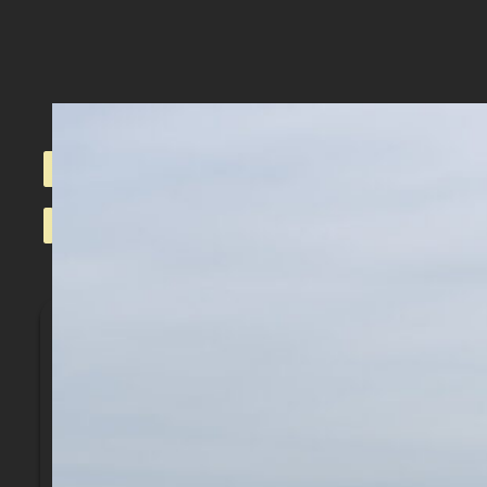
BOENDE
INTENSIVKUR
I vårt fräscha boende finns allt du behöver för a
annat finns matbutiker.
Dusch
Wi-Fi