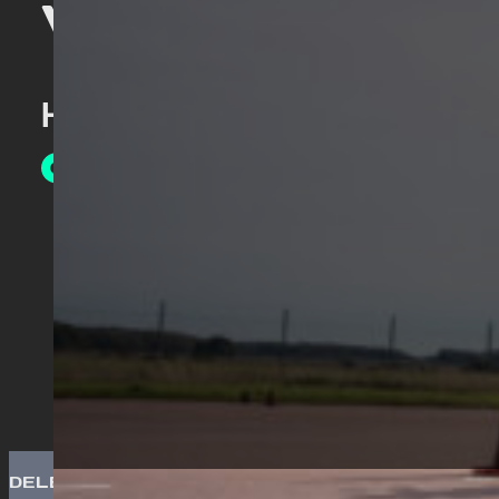
VÄNTA!
Hos oss kan du delbetala me
DELBETALA MED