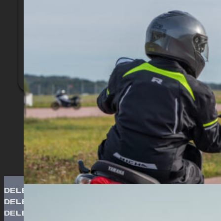
Tvättmaskin
Fullutrustat kök
Närhet till shoppingområde
BOKA BOENDE
DELBETALA MED
DELBETALA MED
DELBETALA MED