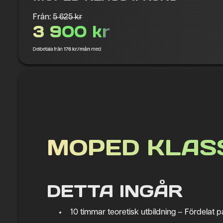
Från:
5 625 kr
3 900 kr
Delbetala från
176 kr/mån
med
MOPED KLASS
DETTA INGÅR
10 timmar teoretisk utbildning – Fördelat p