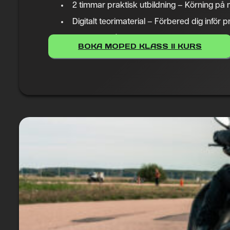
2 timmar praktisk utbildning – Körning på
Digitalt teorimaterial – Förbered dig inför p
Teoriprov på trafikskolan – Kan skrivas hos 
BOKA MOPED KLASS II KURS