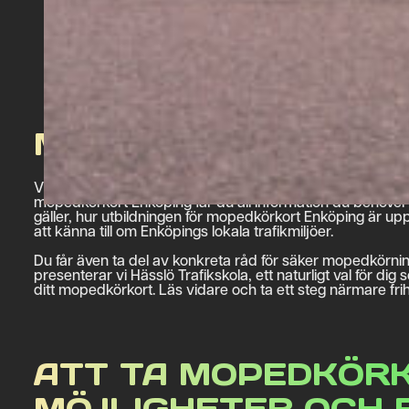
MOPEDKÖRKORT EN
Vill du ta mopedkörkort i Enköping och komma igång med
mopedkörkort Enköping får du all information du behöver 
gäller, hur utbildningen för mopedkörkort Enköping är 
att känna till om Enköpings lokala trafikmiljöer.
Du får även ta del av konkreta råd för säker mopedkörnin
presenterar vi Hässlö Trafikskola, ett naturligt val för dig
ditt mopedkörkort. Läs vidare och ta ett steg närmare frih
ATT TA MOPEDKÖRK
MÖJLIGHETER OCH