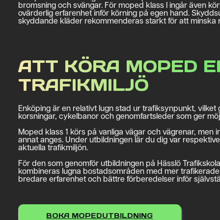
bromsning och svängar. För moped klass I ingår även körning
ovärderlig erfarenhet inför körning på egen hand. Skyddsut
skyddande kläder rekommenderas starkt för att minska ri
ATT KÖRA MOPED E
TRAFIKMILJÖ
Enköping är en relativt lugn stad ur trafiksynpunkt, vilke
korsningar, cykelbanor och genomfartsleder som ger möjlig
Moped klass 1 körs på vanliga vägar och vägrenar, men i
annat anges. Under utbildningen lär du dig var respekti
aktuella trafikmiljön.
För den som genomför utbildningen på Hässlö Trafikskola i
kombineras lugna bostadsområden med mer trafikerade vägar
bredare erfarenhet och bättre förberedelser inför självs
BOKA MOPEDUTBILDNING