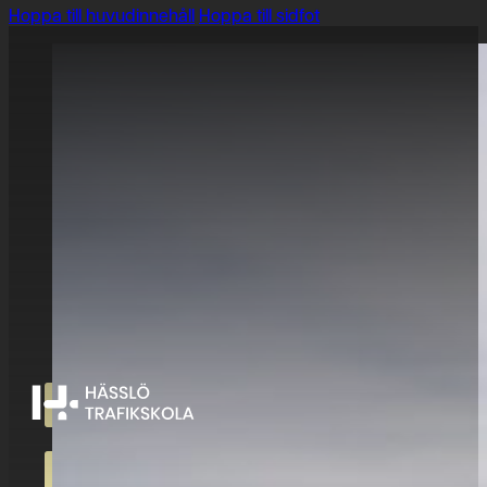
Hoppa till huvudinnehåll
Hoppa till sidfot
MOPEDKÖR
ENKÖPING