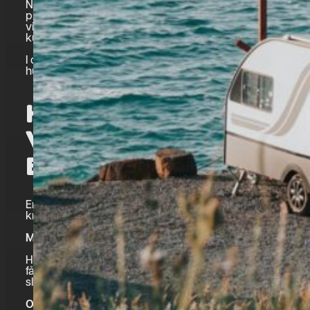
När sommaren närmar sig väljer många att ge sig ut på 
planerar en campingsemester, ska transportera en båt elle
viktigt att känna till vilka husvagn och släp regler som gäll
kunskap kan leda till både böter och trafiksäkerhetsrisker
I den här guiden går vi igenom de viktigaste reglerna oc
husvagnen eller släpet i sommar.
HUSVAGN OCH SLÄP
VILKEN KÖRKORTS
BEHÖVER DU?
En av de vanligaste frågorna kring husvagn och släp reg
krävs.
Med ett vanligt B-körkort får du köra:
Har du ett vanligt B körkort får du köra personbil eller lätt
får också dra en lätt släpvagn med en totalvikt på högst 75
släp, så länge den sammanlagda totalvikten för bil och slä
Om ekipaget blir tyngre kan du behöva: