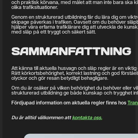
och praktisk körvana, med målet att man inte bara ska kla
olika trafiksituationer.
Genom en strukturerad utbildning får du lära dig om viktr
ekipage påverkas i trafiken. Oavsett om du behöver släpbe
hjälper våra erfarna trafiklärare dig att utveckla de kuns
med släp på ett tryggt och säkert sätt.
SAMMANFATTNING
Att känna till aktuella husvagn och släp regler är en vik
Rätt körkortsbehörighet, korrekt lastning och god förståe
olyckor och gör resan betydligt behagligare.
Om du är osäker på vilken behörighet du behöver eller vil
strukturerad utbildning ge både kunskap och trygghet inf
Fördjupad information om aktuella regler finns hos
Tran
Du är alltid välkommen att
kontakta oss.