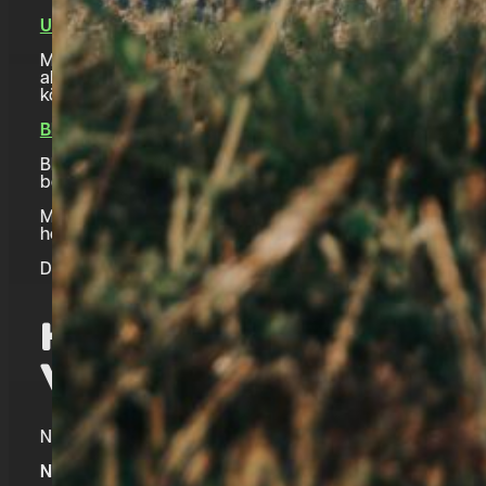
Utökad B-behörighet (B96)
Med B96 får den sammanlagda totalvikten för bil och släp v
alternativ för många husvagnsägare eftersom det ger större 
körkort.
BE-körkort
BE-behörighet passar dig som ofta kör större släp eller t
betydligt tyngre släp jämfört med B-körkort och B96.
Med BE-körkort får dragfordonet ha en totalvikt på högst
högst 3 500 kg.
Det är alltid viktigt att kontrollera vad just ditt fordon oc
HUSVAGN OCH SLÄP
VIKT OCH LAST
När man pratar om husvagn och släp regler är vikter et
Några viktbegrepp att känna till: