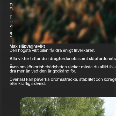
Totalvikt
Fordonets vikt inklusive maximal tillåten last.
Tjänstevikt
Fordonets vikt i körklart skick. Tjänstevikten är beräknad
verktyg, drivmedel och vätskor ingår samt en förare på 7
Bruttovikt
Den faktiska vikten vid ett visst tillfälle.
Max släpvagnsvikt
Den högsta vikt bilen får dra enligt tillverkaren.
Alla vikter hittar du i dragfordonets samt släpfordonets
Även om körkortsbehörigheten räcker måste du alltid följa 
dra mer än vad den är godkänd för.
Överlast kan påverka bromssträcka, stabilitet och körege
eller kraftig sidvind.