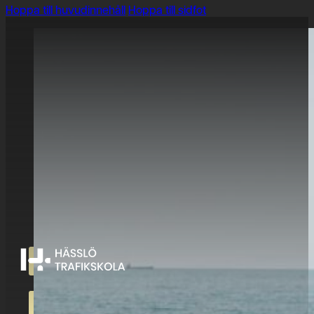
Hoppa till huvudinnehåll
Hoppa till sidfot
HUSVAGN O
REGLER – D